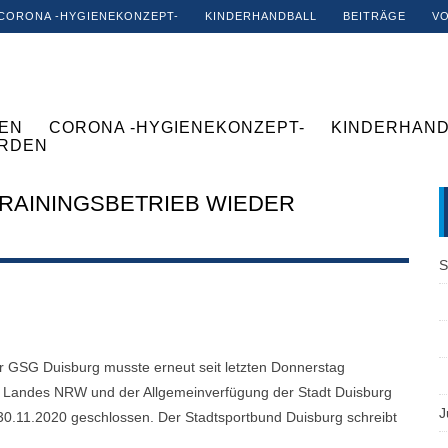
CORONA -HYGIENEKONZEPT-
KINDERHANDBALL
BEITRÄGE
V
EN
CORONA -HYGIENEKONZEPT-
KINDERHAND
ERDEN
TRAININGSBETRIEB WIEDER
S
er GSG Duisburg musste erneut seit letzten Donnerstag
 Landes NRW und der Allgemeinverfügung der Stadt Duisburg
J
 30.11.2020 geschlossen. Der Stadtsportbund Duisburg schreibt