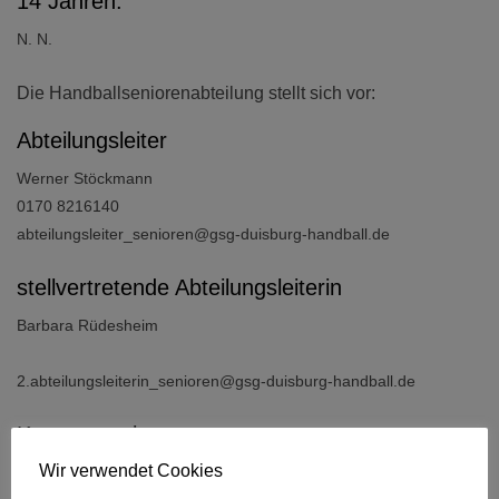
14 Jahren:
N. N.
Die Handballseniorenabteilung stellt sich vor:
Abteilungsleiter
Werner Stöckmann
0170 8216140
abteilungsleiter_senioren@gsg-duisburg-handball.de
stellvertretende Abteilungsleiterin
Barbara Rüdesheim
2.abteilungsleiterin_senioren@gsg-duisburg-handball.de
Kassenwartin:
Wir verwendet Cookies
Fabienne Held