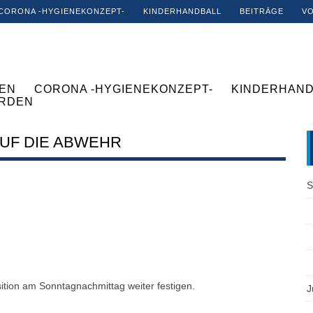
CORONA -HYGIENEKONZEPT-
KINDERHANDBALL
BEITRÄGE
V
EN
CORONA -HYGIENEKONZEPT-
KINDERHAND
ERDEN
UF DIE ABWEHR
S
sition am Sonntagnachmittag weiter festigen.
J