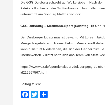
Die GSG Duisburg schwebt auf Wolke sieben. Nach dem ü
Aldekerk II scheinen die Großenbaumer Handballerinnen 
unternimmt am Sonntag Mettmann-Sport.
GSG Duisburg – Mettmann-Sport (Sonntag, 15 Uhr, H
Der Duisburger Ligaprimus ist gewarnt. Mit Loreen Jakob
Menge Torgefahr auf. Trainer Helmut Menzel weiß daher
kann.“ Die fünf Niederlagen, die sich der Gegner zum Sa
überbewerten. Zuletzt hatte sich das Team von Steffi V
https://www.waz.de/sport/lokalsport/duisburg/gsg-duisb
id212567567.html
Beitrag teilen:
Facebook
Twitter
Teilen