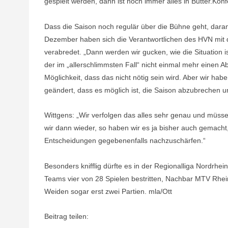
gespielt werden, dann ist noch immer alles in Butter.Ko
Dass die Saison noch regulär über die Bühne geht, daran
Dezember haben sich die Verantwortlichen des HVN mit de
verabredet. „Dann werden wir gucken, wie die Situation is
der im „allerschlimmsten Fall“ nicht einmal mehr einen
Möglichkeit, dass das nicht nötig sein wird. Aber wir 
geändert, dass es möglich ist, die Saison abzubrechen u
Wittgens: „Wir verfolgen das alles sehr genau und müs
wir dann wieder, so haben wir es ja bisher auch gemacht
Entscheidungen gegebenenfalls nachzuschärfen.“
Besonders knifflig dürfte es in der Regionalliga Nordrh
Teams vier von 28 Spielen bestritten, Nachbar MTV Rhei
Weiden sogar erst zwei Partien. mla/Ott
Beitrag teilen: