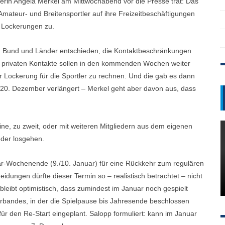
rin Angela Merkel am Mittwochabend vor die Presse trat: Das
mateur- und Breitensportler auf ihre Freizeitbeschäftigungen
e Lockerungen zu.
ten Bund und Länder entschieden, die Kontaktbeschränkungen
e privaten Kontakte sollen in den kommenden Wochen weiter
r Lockerung für die Sportler zu rechnen. Und die gab es dann
20. Dezember verlängert – Merkel geht aber davon aus, dass
leine, zu zweit, oder mit weiteren Mitgliedern aus dem eigenen
eder losgehen.
ar-Wochenende (9./10. Januar) für eine Rückkehr zum regulären
idungen dürfte dieser Termin so – realistisch betrachtet – nicht
bleibt optimistisch, dass zumindest im Januar noch gespielt
rbandes, in der die Spielpause bis Jahresende beschlossen
ür den Re-Start eingeplant. Salopp formuliert: kann im Januar