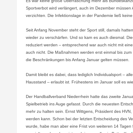
Es war keine große Überraschung mehr als Bundeskanzle
Sportverbot wird verlängert, auch im Dezember müssen A
verzichten. Die Infektionslage in der Pandemie ließ kein
Seit Anfang November steht der Sport still, damals hat
wieder zu verschärfen. Und so kam es auch diesmal. Di
reduziert werden – entsprechend war auch nicht mit eine
auch nicht. Die Maßnahmen werden erst einmal bis zum 
die Beschränkungen bis Anfang Januar gelten müssen.
Damit bleibt es dabei, dass lediglich Individualsport – al
Hausstand – erlaubt ist. Frühestens im Januar soll es wi
Der Handballverband Niederrhein hatte das zweite Janu
Spielbetrieb ins Auge gefasst. Durch die neuesten Entsche
mehr zu halten sein. Ernst Wittgens, Präsident des HVN, 
werden kann. Schon bei der letzten Entscheidung des Ve
wurde, habe man aber eine Frist von weiteren 14 Tagen f