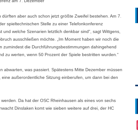
nferenz am 7. Dezember
 dürften aber auch schon jetzt größte Zweifel bestehen. Am 7.
r spieltechnischen Stelle zu einer Telefonkonferenz
t und welche Szenarien letztlich denkbar sind“, sagt Wittgens,
 Abbruch ausschließen möchte. „Im Moment haben wir noch die
haben zumindest die Durchführungsbestimmungen dahingehend
nd zu werten, wenn 50 Prozent der Spiele bestritten wurden.“
sen abwarten, was passiert. Spätestens Mitte Dezember müssen
, eine außerordentliche Sitzung einberufen, um dann bei den
ein werden. Da hat der OSC Rheinhausen als eines von sechs
nwacht Dinslaken komt wie sieben weitere auf drei, der HC