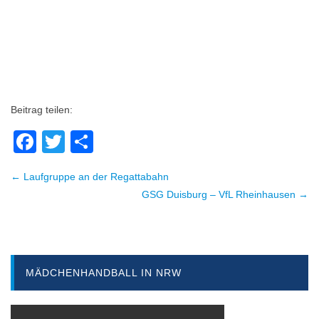
Beitrag teilen:
Facebook
Twitter
Teilen
← Laufgruppe an der Regattabahn
Beitragsnavigation
GSG Duisburg – VfL Rheinhausen →
MÄDCHENHANDBALL IN NRW