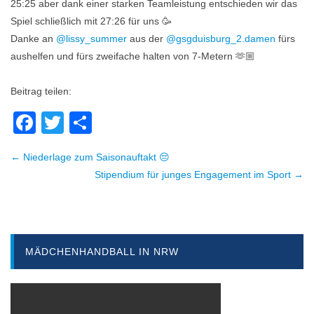
25:25 aber dank einer starken Teamleistung entschieden wir das
Spiel schließlich mit 27:26 für uns 🥳
Danke an
@lissy_summer
aus der
@gsgduisburg_2.damen
fürs
aushelfen und fürs zweifache halten von 7-Metern 🫶🏼
Beitrag teilen:
Facebook
Twitter
Teilen
← Niederlage zum Saisonauftakt 😔
Beitragsnavigation
Stipendium für junges Engagement im Sport →
MÄDCHENHANDBALL IN NRW