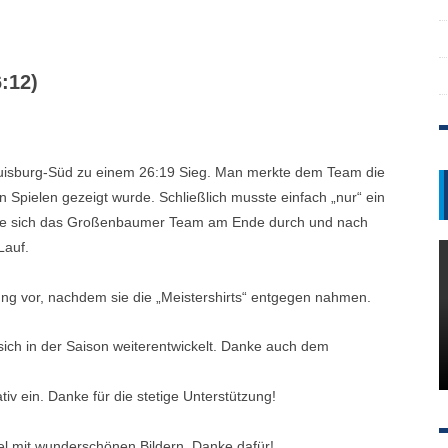
:12)
 Duisburg-Süd zu einem 26:19 Sieg. Man merkte dem Team die
en Spielen gezeigt wurde. Schließlich musste einfach „nur“ ein
etzte sich das Großenbaumer Team am Ende durch und nach
Lauf.
ung vor, nachdem sie die „Meistershirts“ entgegen nahmen.
 sich in der Saison weiterentwickelt. Danke auch dem
tiv ein. Danke für die stetige Unterstützung!
el mit wunderschönen Bildern. Danke dafür!