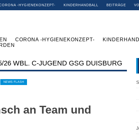
CORONA -HYGIENEKONZEPT-
KINDERHANDBALL
BEITRÄGE
V
EN
CORONA -HYGIENEKONZEPT-
KINDERHAND
ERDEN
/26 WBL. C-JUGEND GSG DUISBURG
S
NEWS FLASH
nsch an Team und
J