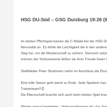
HSG DU-Süd – GSG Duisburg 19:26 (6
Im letzten Pflichtspiel kamen die C-Mädel bei der HSG
Nervosität an. Es fehlte die Leichtigkeit die in den ander
Sieg her, um die Meisterschaft zu sichern. Dennoch s
ertönen der Schlusssirene ließen sie ihrer Freude freien 
Staffelleiter Peter Stratmann nahm im Anschluss die Ehr
Eine tolle Saison geht damit zu Ende. Jede Spielerin hat
Trainerteam!!👏
Die Elternschaft brachte sich auch beim letzten Spiel krea
Wieder einmal begleitete “ @dersportknipser.de“ das Spi