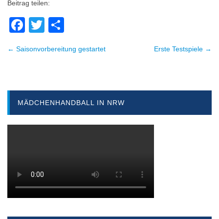
Beitrag teilen:
Facebook
Twitter
Teilen
← Saisonvorbereitung gestartet
Erste Testspiele →
Beitragsnavigation
MÄDCHENHANDBALL IN NRW