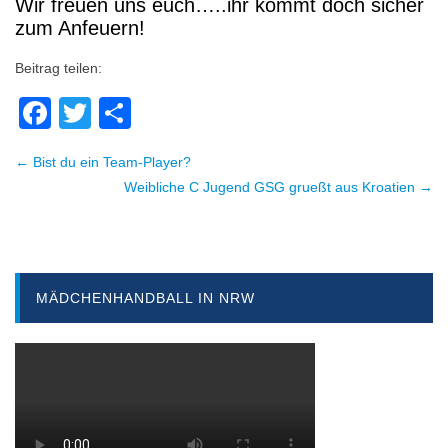
Wir freuen uns euch…..ihr kommt doch sicher
zum Anfeuern!
Beitrag teilen:
Facebook
Twitter
Teilen
← Bist du ein Team-Player?
Beitragsnavigation
Weibliche C Jugend GSG grueßt aus Kroatien →
MÄDCHENHANDBALL IN NRW