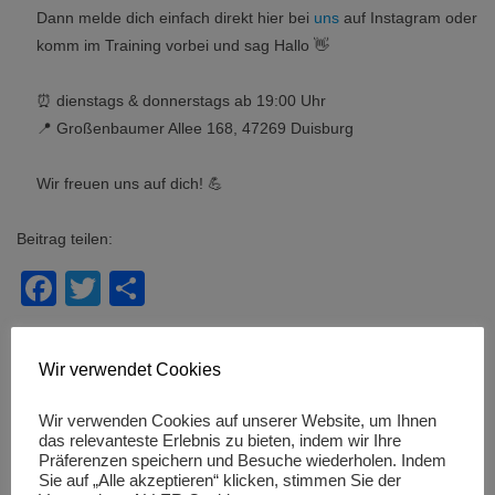
Dann melde dich einfach direkt hier bei
uns
auf Instagram oder
komm im Training vorbei und sag Hallo 👋
⏰ dienstags & donnerstags ab 19:00 Uhr
📍 Großenbaumer Allee 168, 47269 Duisburg
Wir freuen uns auf dich! 💪
Beitrag teilen:
Facebook
Twitter
Teilen
← MATCHDAY!
Beitragsnavigation
Wir verwendet Cookies
GSG-Mädel übernehmen alleinige Tabellenführung →
Wir verwenden Cookies auf unserer Website, um Ihnen
das relevanteste Erlebnis zu bieten, indem wir Ihre
Präferenzen speichern und Besuche wiederholen. Indem
Sie auf „Alle akzeptieren“ klicken, stimmen Sie der
MÄDCHENHANDBALL IN NRW