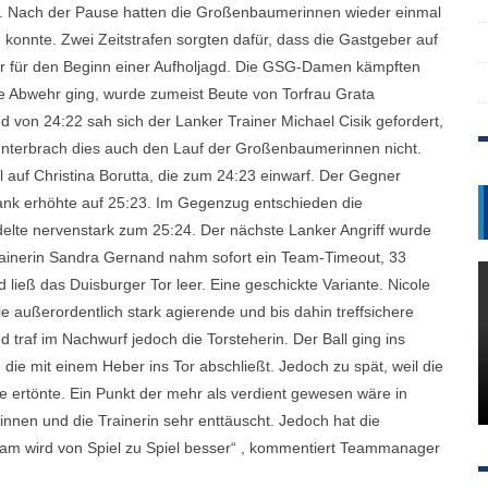
e. Nach der Pause hatten die Großenbaumerinnen wieder einmal
konnte. Zwei Zeitstrafen sorgten dafür, dass die Gastgeber auf
r für den Beginn einer Aufholjagd. Die GSG-Damen kämpften
ie Abwehr ging, wurde zumeist Beute von Torfrau Grata
 von 24:22 sah sich der Lanker Trainer Michael Cisik gefordert,
nterbrach dies auch den Lauf der Großenbaumerinnen nicht.
ll auf Christina Borutta, die zum 24:23 einwarf. Der Gegner
nk erhöhte auf 25:23. Im Gegenzug entschieden die
elte nervenstark zum 25:24. Der nächste Lanker Angriff wurde
rainerin Sandra Gernand nahm sofort ein Team-Timeout, 33
 ließ das Duisburger Tor leer. Eine geschickte Variante. Nicole
e außerordentlich stark agierende und bis dahin treffsichere
traf im Nachwurf jedoch die Torsteherin. Der Ball ging ins
, die mit einem Heber ins Tor abschließt. Jedoch zu spät, weil die
ie ertönte. Ein Punkt der mehr als verdient gewesen wäre in
innen und die Trainerin sehr enttäuscht. Jedoch hat die
eam wird von Spiel zu Spiel besser“ , kommentiert Teammanager