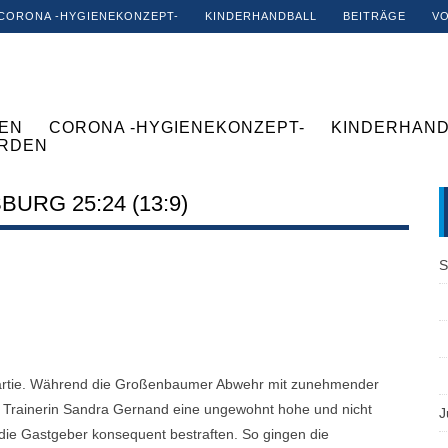
CORONA -HYGIENEKONZEPT-
KINDERHANDBALL
BEITRÄGE
V
EN
CORONA -HYGIENEKONZEPT-
KINDERHAND
ERDEN
URG 25:24 (13:9)
S
Partie. Während die Großenbaumer Abwehr mit zunehmender
um Trainerin Sandra Gernand eine ungewohnt hohe und nicht
J
 die Gastgeber konsequent bestraften. So gingen die