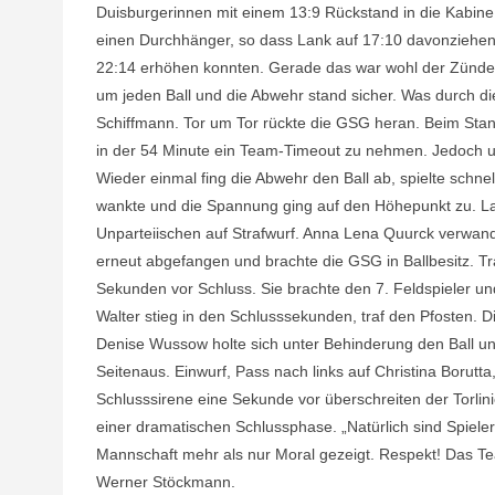
Duisburgerinnen mit einem 13:9 Rückstand in die Kabin
einen Durchhänger, so dass Lank auf 17:10 davonziehen 
22:14 erhöhen konnten. Gerade das war wohl der Zünde
um jeden Ball und die Abwehr stand sicher. Was durch d
Schiffmann. Tor um Tor rückte die GSG heran. Beim Stand
in der 54 Minute ein Team-Timeout zu nehmen. Jedoch u
Wieder einmal fing die Abwehr den Ball ab, spielte schne
wankte und die Spannung ging auf den Höhepunkt zu. La
Unparteiischen auf Strafwurf. Anna Lena Quurck verwand
erneut abgefangen und brachte die GSG in Ballbesitz. T
Sekunden vor Schluss. Sie brachte den 7. Feldspieler und
Walter stieg in den Schlusssekunden, traf den Pfosten. Di
Denise Wussow holte sich unter Behinderung den Ball und 
Seitenaus. Einwurf, Pass nach links auf Christina Borutta
Schlusssirene eine Sekunde vor überschreiten der Torlin
einer dramatischen Schlussphase. „Natürlich sind Spieler
Mannschaft mehr als nur Moral gezeigt. Respekt! Das T
Werner Stöckmann.