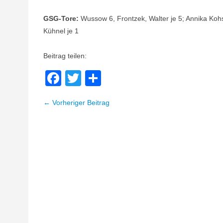
GSG-Tore:
Wussow 6, Frontzek, Walter je 5; Annika Kohs
Kühnel je 1
Beitrag teilen:
Facebook
Twitter
Teilen
← Vorheriger Beitrag
Beitragsnavigation