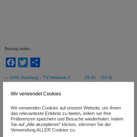
Beitrag teilen:
Facebook
Twitter
Teilen
← GSG Duisburg – TV Aldekerk 2 29:20 (16:9)
Beitragsnavigation
Weibliche C-Jugend / Klarer Heimsieg gegen Grefrath →
Wir verwendet Cookies
Wir verwenden Cookies auf unserer Website, um Ihnen
das relevanteste Erlebnis zu bieten, indem wir Ihre
Präferenzen speichern und Besuche wiederholen. Indem
MÄDCHENHANDBALL IN NRW
Sie auf „Alle akzeptieren“ klicken, stimmen Sie der
Verwendung ALLER Cookies zu.