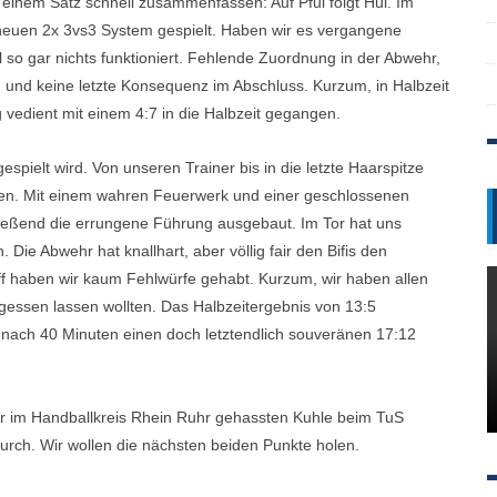
in einem Satz schnell zusammenfassen: Auf Pfui folgt Hui. Im
m neuen 2x 3vs3 System gespielt. Haben wir es vergangene
 so gar nichts funktioniert. Fehlende Zuordnung in der Abwehr,
en und keine letzte Konsequenz im Abschluss. Kurzum, in Halbzeit
g vedient mit einem 4:7 in die Halbzeit gegangen.
espielt wird. Von unseren Trainer bis in die letzte Haarspitze
men. Mit einem wahren Feuerwerk und einer geschlossenen
ließend die errungene Führung ausgebaut. Im Tor hat uns
Die Abwehr hat knallhart, aber völlig fair den Bifis den
f haben wir kaum Fehlwürfe gehabt. Kurzum, wir haben allen
rgessen lassen wollten. Das Halbzeitergebnis von 13:5
r nach 40 Minuten einen doch letztendlich souveränen 17:12
 im Handballkreis Rhein Ruhr gehassten Kuhle beim TuS
urch. Wir wollen die nächsten beiden Punkte holen.