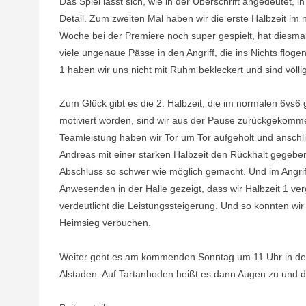
Das Spiel lässt sich, wie in der Überschrift angedeutet, 
Detail. Zum zweiten Mal haben wir die erste Halbzeit i
Woche bei der Premiere noch super gespielt, hat diesmal
viele ungenaue Pässe in den Angriff, die ins Nichts flog
1 haben wir uns nicht mit Ruhm bekleckert und sind völli
Zum Glück gibt es die 2. Halbzeit, die im normalen 6vs6 g
motiviert worden, sind wir aus der Pause zurückgekom
Teamleistung haben wir Tor um Tor aufgeholt und ansch
Andreas mit einer starken Halbzeit den Rückhalt gegeben. 
Abschluss so schwer wie möglich gemacht. Und im Angrif
Anwesenden in der Halle gezeigt, dass wir Halbzeit 1 ve
verdeutlicht die Leistungssteigerung. Und so konnten wi
Heimsieg verbuchen.
Weiter geht es am kommenden Sonntag um 11 Uhr in der
Alstaden. Auf Tartanboden heißt es dann Augen zu und d