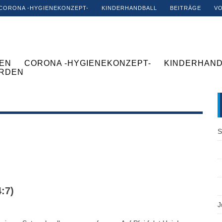
CORONA -HYGIENEKONZEPT-
KINDERHANDBALL
BEITRÄGE
V
EN
CORONA -HYGIENEKONZEPT-
KINDERHAND
ERDEN
S
:7)
J