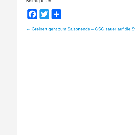
Beitrag teilen:
Facebook
Twitter
Teilen
← Greinert geht zum Saisonende – GSG sauer auf die S
Beitragsnavigation