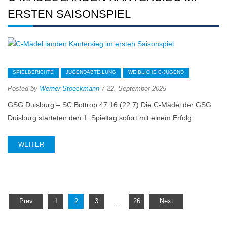
ERSTEN SAISONSPIEL
SPIELBERICHTE
JUGENDABTEILUNG
WEIBLICHE C-JUGEND
Posted by
Werner Stoeckmann
22. September 2025
GSG Duisburg – SC Bottrop 47:16 (22:7) Die C-Mädel der GSG
Duisburg starteten den 1. Spieltag sofort mit einem Erfolg
WEITER
Page
Page
Page
Page
Seitennummerierung
Prev
1
2
3
…
26
Next