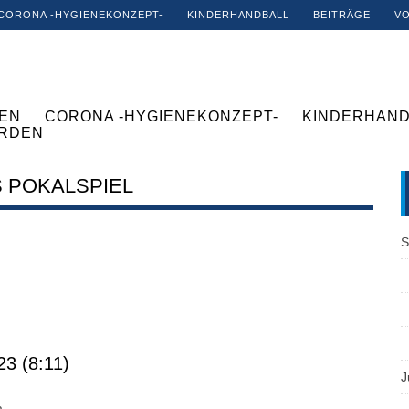
CORONA -HYGIENEKONZEPT-
KINDERHANDBALL
BEITRÄGE
V
EN
CORONA -HYGIENEKONZEPT-
KINDERHAND
ERDEN
 POKALSPIEL
S
3 (8:11)
J
a-