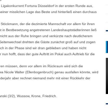
igakonkurrent Fortuna Düsseldorf in der ersten Runde aus,
seiner misslichen Lage das Beste und hinterließ einen durchaus
Stöckmann, der die dezimierte Mannschaft vor allem für ihren
ht in Bestbesetzung angetretenen Landeshauptstädterinnen ließ
nicht aus der Ruhe bringen und verkürzte nach deutlicherem
Seitenwechsel drehten die Gäste zunächst groß auf und zogen
uch in der Phase sind wir dran geblieben und haben nicht
un hofft, dass der gute Auftritt im Pokal auch Auftrieb für die
en müssen, denn vor allem im Rückraum wird sich die
twa Nicole Walter (Ellenbogenbruch) genau ausfallen könnte, wird
enderjahr aber rechnet niemand mehr mit einer Rückkehr der
nski (3/2), Wussow, Krone, Friedrich.