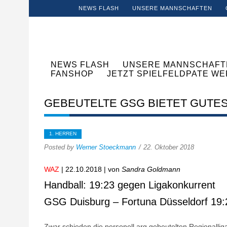
NEWS FLASH
UNSERE MANNSCHAFTEN
NEWS FLASH
UNSERE MANNSCHAFT
FANSHOP
JETZT SPIELFELDPATE W
GEBEUTELTE GSG BIETET GUTES
1. HERREN
Posted by
Werner Stoeckmann
22. Oktober 2018
WAZ
| 22.10.2018 | von
Sandra Goldmann
Handball: 19:23 gegen Ligakonkurrent
GSG Duisburg – Fortuna Düsseldorf 19:2
Zwar schieden die personell arg gebeutelten Regionallig