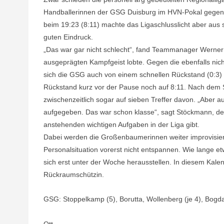
Handballerinnen der GSG Duisburg im HVN-Pokal gegen L
beim 19:23 (8:11) machte das Ligaschlusslicht aber aus 
guten Eindruck.
„Das war gar nicht schlecht“, fand Teammanager Werner 
ausgeprägten Kampfgeist lobte. Gegen die ebenfalls nic
sich die GSG auch von einem schnellen Rückstand (0:3) 
Rückstand kurz vor der Pause noch auf 8:11. Nach dem 
zwischenzeitlich sogar auf sieben Treffer davon. „Aber a
aufgegeben. Das war schon klasse“, sagt Stöckmann, der n
anstehenden wichtigen Aufgaben in der Liga gibt.
Dabei werden die Großenbaumerinnen weiter improvisier
Personalsituation vorerst nicht entspannen. Wie lange e
sich erst unter der Woche herausstellen. In diesem Kal
Rückraumschützin.
GSG: Stoppelkamp (5), Borutta, Wollenberg (je 4), Bogda
Ott