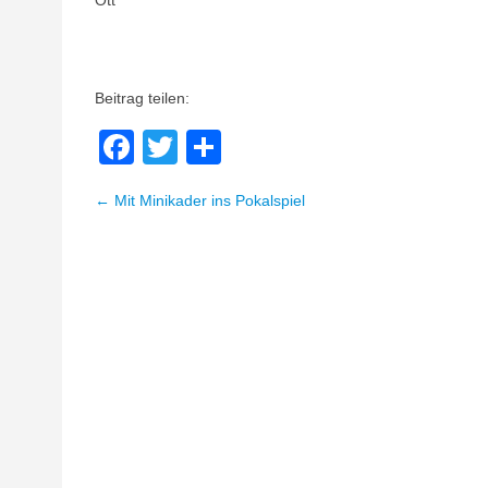
Beitrag teilen:
Facebook
Twitter
Teilen
← Mit Minikader ins Pokalspiel
Beitragsnavigation