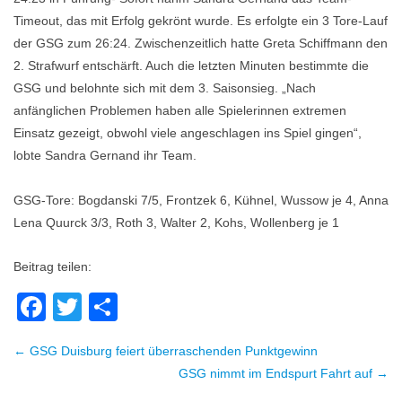
Timeout, das mit Erfolg gekrönt wurde. Es erfolgte ein 3 Tore-Lauf
der GSG zum 26:24. Zwischenzeitlich hatte Greta Schiffmann den
2. Strafwurf entschärft. Auch die letzten Minuten bestimmte die
GSG und belohnte sich mit dem 3. Saisonsieg. „Nach
anfänglichen Problemen haben alle Spielerinnen extremen
Einsatz gezeigt, obwohl viele angeschlagen ins Spiel gingen“,
lobte Sandra Gernand ihr Team.
GSG-Tore: Bogdanski 7/5, Frontzek 6, Kühnel, Wussow je 4, Anna
Lena Quurck 3/3, Roth 3, Walter 2, Kohs, Wollenberg je 1
Beitrag teilen:
Facebook
Twitter
Teilen
← GSG Duisburg feiert überraschenden Punktgewinn
Beitragsnavigation
GSG nimmt im Endspurt Fahrt auf →