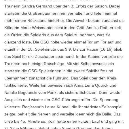
Trainerin Sandra Gernand über den 3. Erfolg der Saison. Dabei
starteten die Großenbaumerinnen verhalten und liefen einmal
mehr einem Rückstand hinterher. Die Abwehr bekam zunächst die
Kölnerin Marie Weismantel nicht in den Griff. Annika Roth erhielt
die Order, die Spielerin aus dem Spiel zu nehmen, was sie
glänzend löste. Die GSG holte wieder einmal Tor um Tor auf und
erzielt in der 18. Spielminute das 9:9. Bis zur Pause (16:16) blieb
das Spiel für die Zuschauer spannend. In der Kabine verteilte die
Trainerin noch einige Ratschläge. Mit viel Selbstbewusstsein
starteten die GSG-Spielerinnen in die zweite Spielhälfte und
übernahmen zunächst die Führung. Das Spiel über den Kreis
funktionierte. Weiterhin bewiesen sich Anna Lena Quurck und
Natalie Bogdanski vom Punkt als sichere Schützen. Dann wieder
Ausgleich und wieder der GSG-Führungstreffer. Die Spannung
knisterte. Regisseurin Laura Kühnel, die ihr stärkstes Saisonspiel
zeigte, behielt die Nerven und verteilte ideenreich die Bälle. Das
blieb bis 45. Minute so. Köln hatte einen kurzen Lauf und ging mit
24:23 in Führung- Sofort nahm Sandra Gernand das Team-