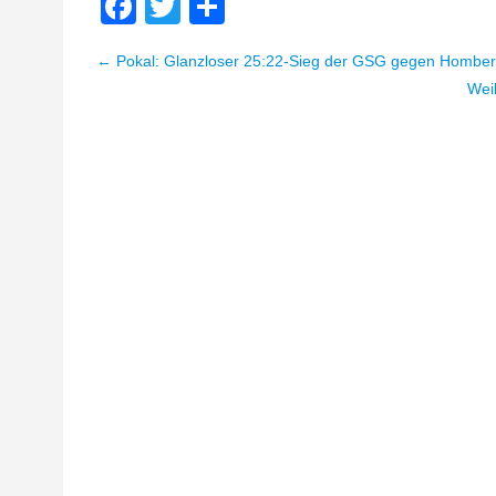
Facebook
Twitter
Teilen
← Pokal: Glanzloser 25:22-Sieg der GSG gegen Hombe
Beitragsnavigation
Wei