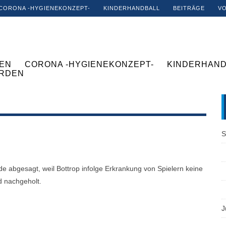
CORONA -HYGIENEKONZEPT-
KINDERHANDBALL
BEITRÄGE
V
EN
CORONA -HYGIENEKONZEPT-
KINDERHAND
ERDEN
S
e abgesagt, weil Bottrop infolge Erkrankung von Spielern keine
d nachgeholt.
J