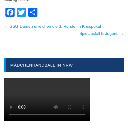
Facebook
Twitter
Teilen
← GSG-Damen erreichen die 3. Runde im Kreispokal
Beitragsnavigation
Spielausfall E-Jugend →
MÄDCHENHANDBALL IN NRW