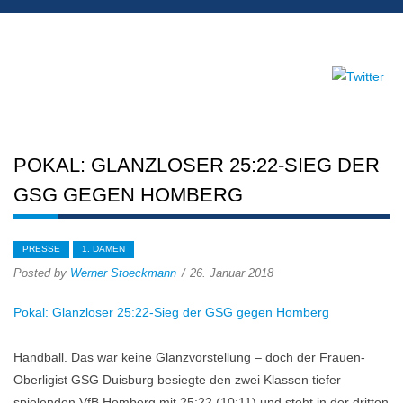
POKAL: GLANZLOSER 25:22-SIEG DER
GSG GEGEN HOMBERG
PRESSE
1. DAMEN
Posted by
Werner Stoeckmann
26. Januar 2018
Pokal: Glanzloser 25:22-Sieg der GSG gegen Homberg
Handball. Das war keine Glanzvorstellung – doch der Frauen-
Oberligist GSG Duisburg besiegte den zwei Klassen tiefer
spielenden VfB Homberg mit 25:22 (10:11) und steht in der dritten