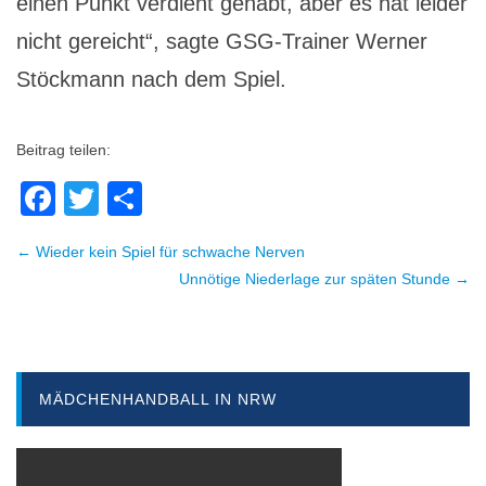
einen Punkt verdient gehabt, aber es hat leider
nicht gereicht“, sagte GSG-Trainer Werner
Stöckmann nach dem Spiel.
Beitrag teilen:
Facebook
Twitter
Teilen
← Wieder kein Spiel für schwache Nerven
Beitragsnavigation
Unnötige Niederlage zur späten Stunde →
MÄDCHENHANDBALL IN NRW